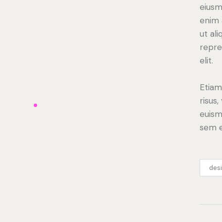
eiusm
enim 
ut al
repre
elit.
Etiam
risus
euism
sem e
des