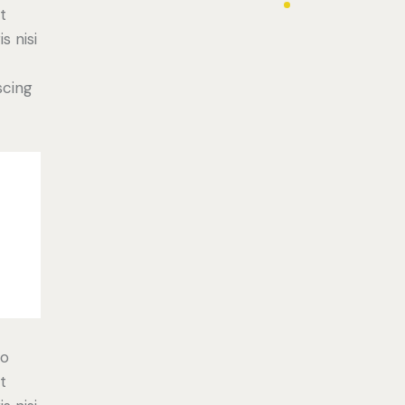
t
s nisi
scing
do
t