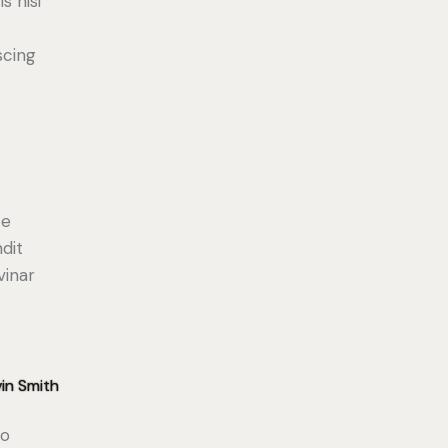
s nisi
scing
e
ce
ndit
vinar
in Smith
do