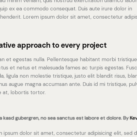
ad minim veniam, quis nostrud exercitation ullamco labori
iquip ex ea commodo consequat. Duis aute irure dolor in
henderit. Lorem ipsum dolor sit amet, consectetur adipi
ative approach to every project
n et egestas nulla. Pellentesque habitant morbi tristiqu
tus et netus et malesuada fames ac turpis egestas. Fus
a, ligula non molestie tristique, justo elit blandit risus, bla
us augue magna accumsan ante. Duis id mi tristique, pul
 at, lobortis tortor.
ta kasd gubergren, no sea sanctus est labore et dolore. By
Kev
 ipsum dolor sit amet, consectetur adipisicing elit, sed 