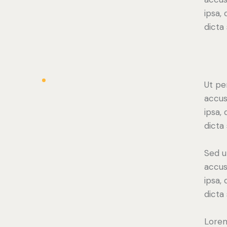
ipsa,
dicta 
Ut pe
accus
ipsa,
dicta
Sed u
accus
ipsa,
dicta
Lorem