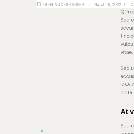
FREELANCESHABEER
March 19, 2022
0
Q
Pro
Sed e
accum
tinci
vulpu
vitae,
Sed u
accus
ipsa,
dicta
At 
Sed u
accus