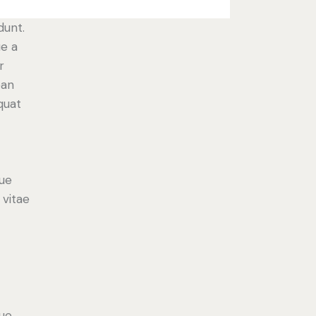
dunt.
ue a
r
ean
equat
ue
 vitae
ue