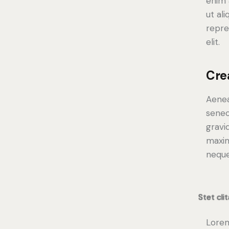
enim 
ut al
repre
elit.
Cre
Aenea
senec
gravid
maxim
neque
Stet cli
Lorem