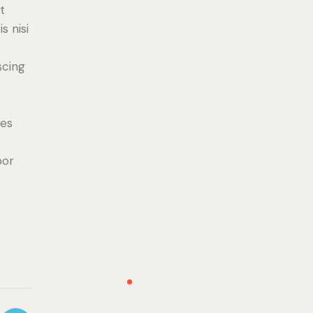
t
s nisi
scing
ies
por