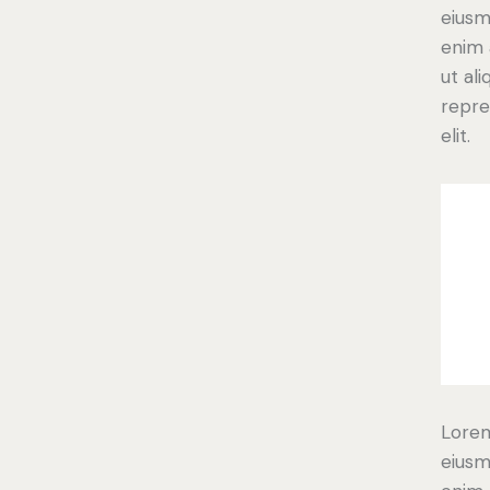
eiusm
enim 
ut al
repre
elit.
Lorem
eiusm