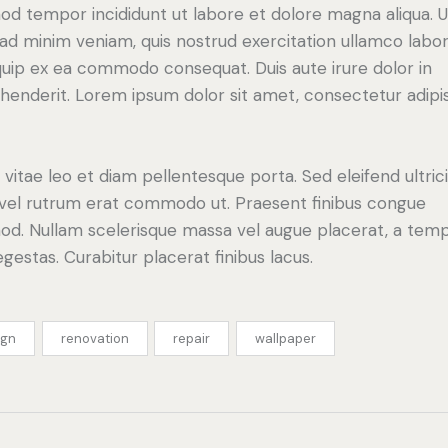
od tempor incididunt ut labore et dolore magna aliqua. U
ad minim veniam, quis nostrud exercitation ullamco labori
iquip ex ea commodo consequat. Duis aute irure dolor in
henderit. Lorem ipsum dolor sit amet, consectetur adipi
 vitae leo et diam pellentesque porta. Sed eleifend ultric
, vel rutrum erat commodo ut. Praesent finibus congue
od. Nullam scelerisque massa vel augue placerat, a tem
gestas. Curabitur placerat finibus lacus.
ign
renovation
repair
wallpaper