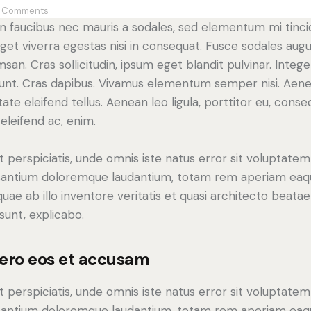
Comments
in faucibus nec mauris a sodales, sed elementum mi tinci
get viverra egestas nisi in consequat. Fusce sodales aug
san. Cras sollicitudin, ipsum eget blandit pulvinar. Intege
dunt. Cras dapibus. Vivamus elementum semper nisi. Aen
tate eleifend tellus. Aenean leo ligula, porttitor eu, cons
 eleifend ac, enim.
t perspiciatis, unde omnis iste natus error sit voluptatem
antium doloremque laudantium, totam rem aperiam eaq
 quae ab illo inventore veritatis et quasi architecto beatae
 sunt, explicabo.
vero eos et accusam
t perspiciatis, unde omnis iste natus error sit voluptatem
antium doloremque laudantium, totam rem aperiam eaq