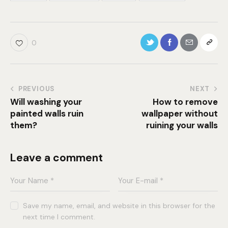
0
PREVIOUS
NEXT
Will washing your
How to remove
painted walls ruin
wallpaper without
them?
ruining your walls
Leave a comment
Save my name, email, and website in this browser for the
next time I comment.