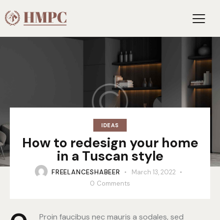
IDEAS
How to redesign your home
in a Tuscan style
FREELANCESHABEER
March 13, 2022
0
Comments
Proin faucibus nec mauris a sodales, sed