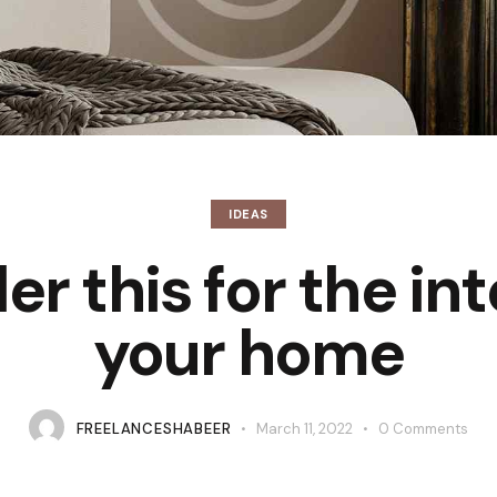
IDEAS
r this for the int
your home
FREELANCESHABEER
March 11, 2022
0
Comments