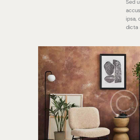
Sed u
accus
ipsa,
dicta 