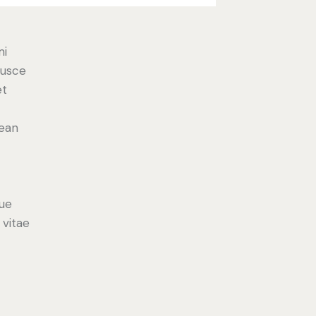
mi
Fusce
et
nean
ue
 vitae