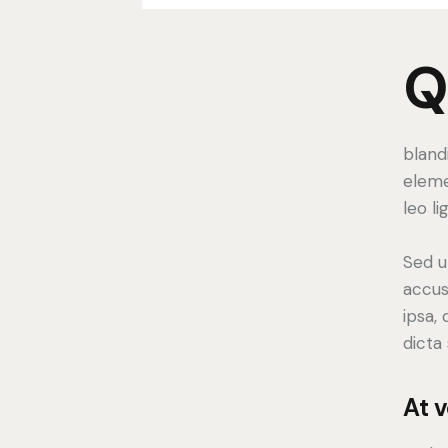
bland
eleme
leo li
Sed u
accus
ipsa,
dicta
At 