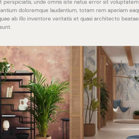
t perspiciatis, unde omnis iste natus error sit voluptatem
antium doloremque laudantium, totam rem aperiam eaq
 quae ab illo inventore veritatis et quasi architecto beatae
sunt.