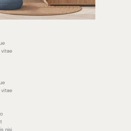
ue
 vitae
ue
 vitae
do
t
s nisi