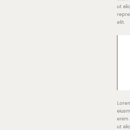
ut al
repre
elit.
Lorem
eiusm
enim 
ut al