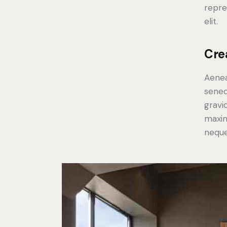
repre
elit.
Cre
Aenea
senec
gravid
maxim
neque