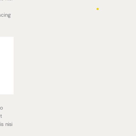
scing
do
t
s nisi