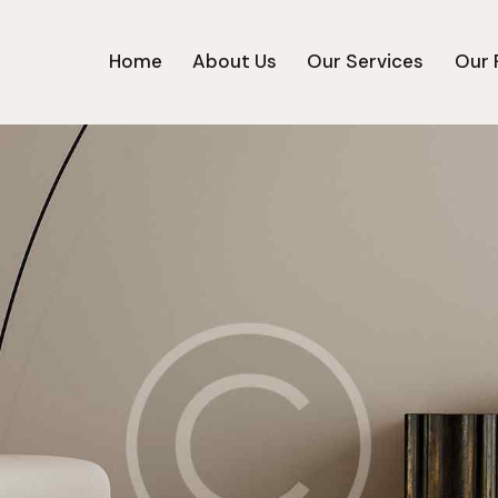
Home
About Us
Our Services
Our 