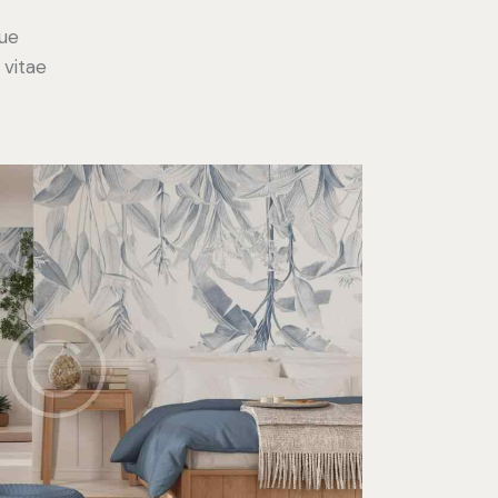
ue
 vitae