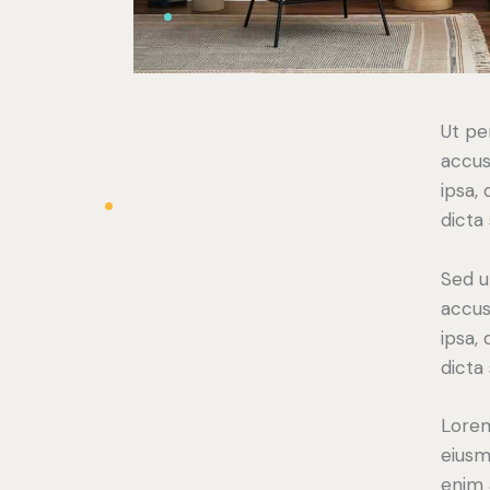
Ut pe
accus
ipsa,
dicta
Sed u
accus
ipsa,
dicta
Lorem
eiusm
enim 