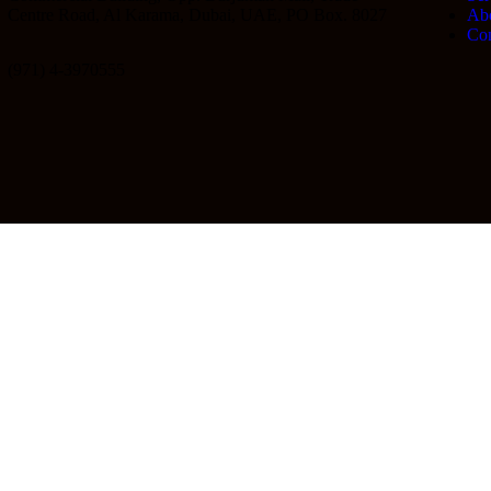
Centre Road, Al Karama, Dubai, UAE, PO Box. 8027
Ab
Con
(971) 4-3970555