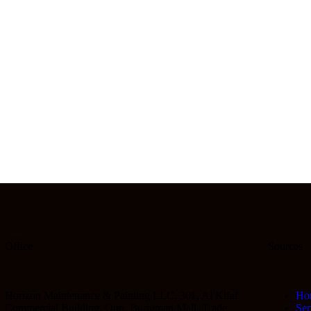
Office
Sources
Horizon Maintenance & Painting LLC, 301, Al Kifaf
Ho
Commercial Building, Opp. Burjuman Mall, Trade
Ser