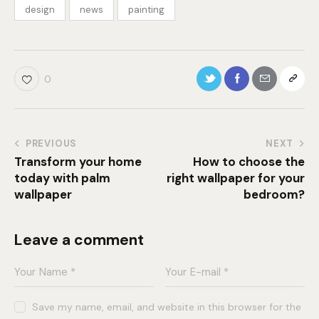
design
news
painting
0
PREVIOUS
NEXT
Transform your home
How to choose the
today with palm
right wallpaper for your
wallpaper
bedroom?
Leave a comment
Save my name, email, and website in this browser for the